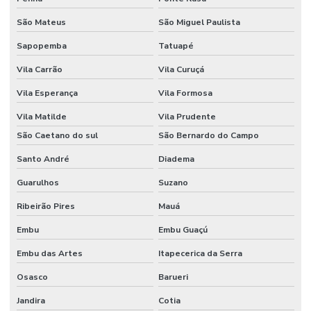
Higiene ocupacional e medicina do trabalho
São Mateus
São Miguel Paulista
Higiene ocupacional no ambiente de trabalho
Sapopemba
Tatuapé
Laudo pgr
Vila Carrão
Vila Curuçá
LC-Learning Treinamentos
Vila Esperança
Vila Formosa
Licença para meio ambiente industrial
Vila Matilde
Vila Prudente
São Caetano do sul
São Bernardo do Campo
Nebosh igc
Santo André
Diadema
Pcmso nr 7
Guarulhos
Suzano
Pcmso preço
Ribeirão Pires
Mauá
Pcmso segurança do trabalho
Embu
Embu Guaçú
Perfil profissiográfico previdenciário ppp
Embu das Artes
Itapecerica da Serra
Pericia ambiental trabalhista
Osasco
Barueri
Pericia engenharia
Jandira
Cotia