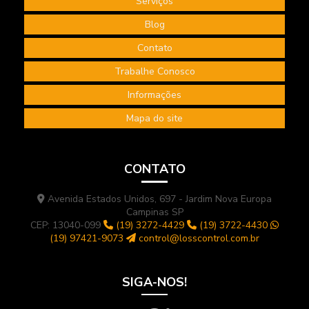
Serviços
Terceirização de serviços bombeiro civil
Blog
Terceirização de serviços de segurança do trabalho
Contato
Treinamento de higiene ocupacional
Trabalhe Conosco
Treinamento internacional NEBOSH
Informações
Treinamento NEBOSH IGC
Mapa do site
CONTATO
Avenida Estados Unidos, 697 - Jardim Nova Europa
Campinas SP
CEP: 13040-099
(19) 3272-4429
(19) 3722-4430
(19) 97421-9073
control@losscontrol.com.br
SIGA-NOS!