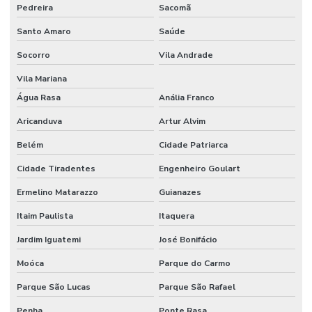
Pedreira
Sacomã
Empresa de tecnico de segurança do trabalho
Santo Amaro
Saúde
Empresa terceirizada de bombeiro civil
Socorro
Vila Andrade
Empresas de bombeiro civil
Vila Mariana
Empresas de consultoria em segurança do trabalho sp
Água Rasa
Anália Franco
Engenharia de segurança do trabalho consultoria
Aricanduva
Artur Alvim
Fiscalização de paradas de manutenção
Belém
Cidade Patriarca
Cidade Tiradentes
Engenheiro Goulart
Formação em coaching de segurança do trabalho
Ermelino Matarazzo
Guianazes
Formação executiva em SST
Itaim Paulista
Itaquera
Gerenciamento de paradas de manutenção
Jardim Iguatemi
José Bonifácio
Gestão de produtos químicos
Moóca
Parque do Carmo
Gestão em saúde e segurança ocupacional
Parque São Lucas
Parque São Rafael
Gestão de segurança do trabalho
Penha
Ponte Rasa