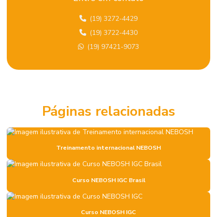
Certificação de gestão ambiental
(19) 3272-4429
Certificação global em SST
(19) 3722-4430
Certificação iema
(19) 97421-9073
Certificação iema fcem
Certificação iirsm
Certificação internacional NEBOSH
Páginas relacionadas
Certificação internacional em segurança do trabalho
Certificação iosh
Certificação nebosh
Treinamento internacional NEBOSH
Certificação NEBOSH IGC Brasil
Curso NEBOSH IGC Brasil
Certificação nebosh psm
Certificação psm
Curso NEBOSH IGC