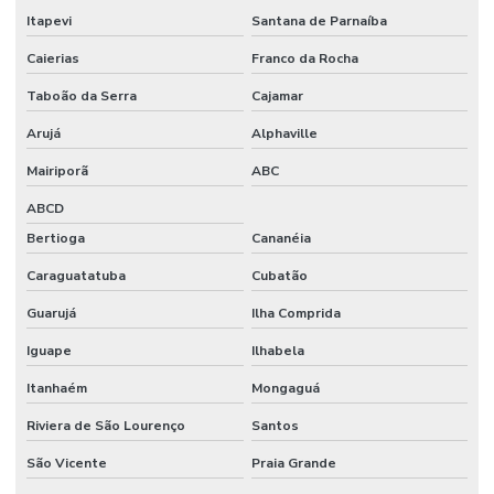
Perícia médica trabalhista
Itapevi
Santana de Parnaíba
Planejamento e implantação do pcmso
Caierias
Franco da Rocha
Taboão da Serra
Cajamar
Ppra empresa prestadora de serviços
Arujá
Alphaville
Ppra nr 9
Mairiporã
ABC
Ppra pcmso preço
ABCD
Prestação de serviço de bombeiro civil
Bertioga
Cananéia
Programa de condições e meio ambiente de trabalho
Caraguatatuba
Cubatão
Programa de controle médico e saúde ocupacional nr 7
Guarujá
Ilha Comprida
Programa de prevenção de riscos ambientais nr 9
Iguape
Ilhabela
Projeto de engenharia de segurança do trabalho
Itanhaém
Mongaguá
Projeto de trabalho em altura
Riviera de São Lourenço
Santos
São Vicente
Praia Grande
Psm certificação