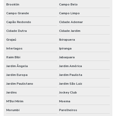
Brooklin
Campo Belo
Elaboração de ltcat
Campo Grande
Campo Limpo
Elaboração de mapa de risco
Capão Redondo
Cidade Ademar
Elaboração de pcmso
Cidade Dutra
Cidade Jardim
Elaboração de ppra
Grajaú
Ibirapuera
Empresa de consultoria em saúde e segurança do trabalho
Interlagos
Ipiranga
Empresa de consultoria em segurança do trabalho
Itaim Bibi
Jabaquara
Empresa de consultoria tecnico de segurança do trabalho
Jardim Ângela
Jardim América
Empresa de engenharia de segurança do trabalho
Jardim Europa
Jardim Paulista
Empresa de higiene ocupacional
Jardim Paulistano
Jardim São Luiz
Jardins
Jockey Club
Empresa pgr
M'Boi Mirim
Moema
Empresa de segurança do trabalho
Morumbi
Parelheiros
Empresa de segurança do trabalho sp