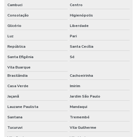
Cambuci
Centro
Consultoria ppra
Consolação
Higienópolis
Consultoria em saúde e segurança do trabalho
Glicério
Liberdade
Consultoria em segurança do trabalho
Luz
Pari
Consultoria em segurança do trabalho e meio ambiente
República
Santa Cecília
Consultoria em segurança do trabalho SP
Santa Efigênia
Sé
Consultoria em segurança e medicina do trabalho
Vila Buarque
Brasilândia
Cachoeirinha
Consultoria em segurança e saúde ocupacional
Casa Verde
Imirim
Consultoria e social
Jaçanã
Jardim São Paulo
Consultoria de tecnico de segurança do trabalho
Lauzane Paulista
Mandaqui
Controle de ruido ambiental
Santana
Tremembé
Controle de ruidos
Tucuruvi
Vila Guilherme
Curso de avaliação de ruído