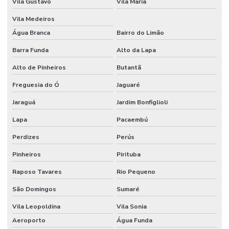
Vila Gustavo
Vila Maria
Curso HSE internacional
Vila Medeiros
Água Branca
Bairro do Limão
Curso internacional para técnicos de segurança
Barra Funda
Alto da Lapa
Curso IOSH Coaching for Safety
Alto de Pinheiros
Butantã
Curso IOSH Managing Safely
Freguesia do Ó
Jaguaré
Curso para líderes de segurança do trabalho
Jaraguá
Jardim Bonfiglioli
Curso de ltcat
Lapa
Pacaembú
Curso NEBOSH para engenheiros de segurança
Perdizes
Perús
Curso NEBOSH IGC
Pinheiros
Pirituba
Curso NEBOSH IGC Brasil
Raposo Tavares
Rio Pequeno
Cursos internacionais de segurança do trabalho
São Domingos
Sumaré
Cursos internacionais de SST
Vila Leopoldina
Vila Sonia
Aeroporto
Água Funda
Elaboração do ppp