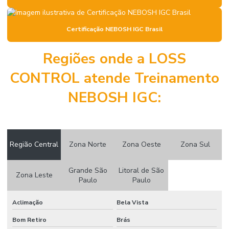
Certificação psm valor
Certificação samtrac
Certificação NEBOSH IGC Brasil
Certificação samtrac internacional geral
Regiões onde a LOSS
Certificação samtrac internacional mineração
CONTROL atende Treinamento
Certificado nebosh
NEBOSH IGC:
Coaching para líderes de segurança
Coaching em segurança do trabalho IOSH
Consultoria para cipa
Região Central
Zona Norte
Zona Oeste
Zona Sul
Consultoria de engenharia de segurança do trabalho
Grande São
Litoral de São
Consultoria esocial
Zona Leste
Paulo
Paulo
Consultoria pcmat
Aclimação
Bela Vista
Consultoria pcmso
Bom Retiro
Brás
Consultoria ppp