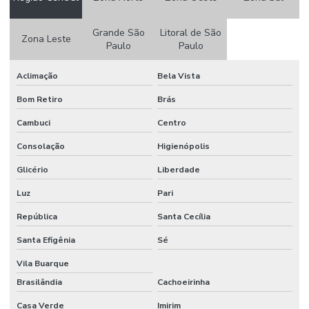
Consultoria pcmso
Grande São
Litoral de São
Zona Leste
Consultoria ppp
Paulo
Paulo
Consultoria ppra
Aclimação
Bela Vista
Consultoria em saúde e segurança do trabalho
Bom Retiro
Brás
Consultoria em segurança do trabalho
Cambuci
Centro
Consultoria em segurança do trabalho e meio ambiente
Consolação
Higienópolis
Glicério
Liberdade
Consultoria em segurança do trabalho SP
Luz
Pari
Consultoria em segurança e medicina do trabalho
República
Santa Cecília
Consultoria em segurança e saúde ocupacional
Santa Efigênia
Sé
Consultoria e social
Vila Buarque
Consultoria de tecnico de segurança do trabalho
Brasilândia
Cachoeirinha
Controle de ruido ambiental
Casa Verde
Imirim