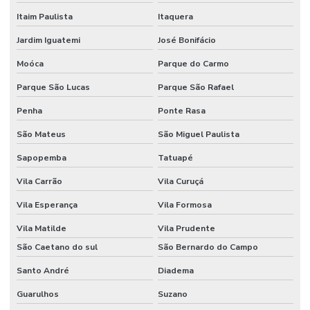
Gestão em saúde e segurança ocupacional
Itaim Paulista
Itaquera
Gestão de segurança do trabalho
Jardim Iguatemi
José Bonifácio
Higiene ocupacional e medicina do trabalho
Moóca
Parque do Carmo
Higiene ocupacional no ambiente de trabalho
Parque São Lucas
Parque São Rafael
Laudo pgr
Penha
Ponte Rasa
São Mateus
São Miguel Paulista
LC-Learning Treinamentos
Sapopemba
Tatuapé
Licença para meio ambiente industrial
Vila Carrão
Vila Curuçá
Nebosh igc
Vila Esperança
Vila Formosa
Pcmso nr 7
Vila Matilde
Vila Prudente
Pcmso preço
São Caetano do sul
São Bernardo do Campo
Pcmso segurança do trabalho
Santo André
Diadema
Perfil profissiográfico previdenciário ppp
Guarulhos
Suzano