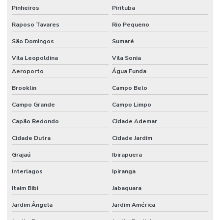
Pinheiros
Pirituba
Cursos internacionais de SST
Raposo Tavares
Rio Pequeno
Elaboração do ppp
São Domingos
Sumaré
Elaboração de ltcat
Vila Leopoldina
Vila Sonia
Elaboração de mapa de risco
Aeroporto
Água Funda
Elaboração de pcmso
Brooklin
Campo Belo
Elaboração de ppra
Campo Grande
Campo Limpo
Empresa de consultoria em saúde e segurança do trabalho
Capão Redondo
Cidade Ademar
Empresa de consultoria em segurança do trabalho
Cidade Dutra
Cidade Jardim
Empresa de consultoria tecnico de segurança do trabalho
Grajaú
Ibirapuera
Interlagos
Ipiranga
Empresa de engenharia de segurança do trabalho
Itaim Bibi
Jabaquara
Empresa de higiene ocupacional
Jardim Ângela
Jardim América
Empresa pgr