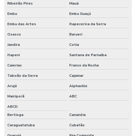
Pericia ambiental trabalhista
Ribeirão Pires
Mauá
Pericia engenharia
Embu
Embu Guaçú
Embu das Artes
Itapecerica da Serra
Perícia médica trabalhista
Osasco
Barueri
Planejamento e implantação do pcmso
Jandira
Cotia
Ppra empresa prestadora de serviços
Itapevi
Santana de Parnaíba
Ppra nr 9
Caierias
Franco da Rocha
Ppra pcmso preço
Taboão da Serra
Cajamar
Prestação de serviço de bombeiro civil
Arujá
Alphaville
Programa de condições e meio ambiente de trabalho
Mairiporã
ABC
Programa de controle médico e saúde ocupacional nr 7
ABCD
Programa de prevenção de riscos ambientais nr 9
Bertioga
Cananéia
Caraguatatuba
Cubatão
Projeto de engenharia de segurança do trabalho
Guarujá
Ilha Comprida