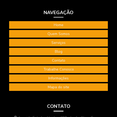
Terceirização de bombeiro civil
NAVEGAÇÃO
Terceirização de serviços bombeiro civil
Home
Terceirização de serviços de segurança do trabalho
Quem Somos
Treinamento de higiene ocupacional
Serviços
Treinamento internacional NEBOSH
Blog
Treinamento NEBOSH IGC
Contato
Trabalhe Conosco
Informações
Mapa do site
CONTATO