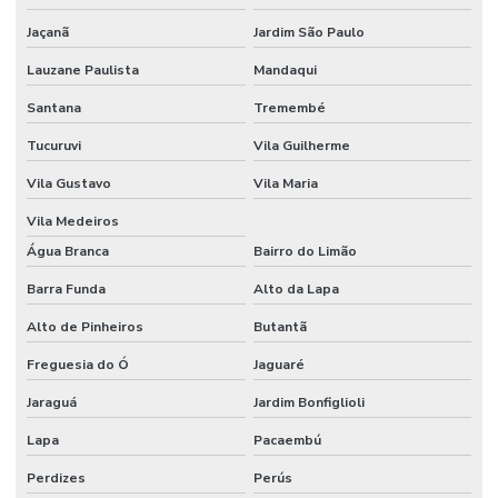
Controle de ruidos
Jaçanã
Jardim São Paulo
Curso de avaliação de ruído
Lauzane Paulista
Mandaqui
Curso HSE internacional
Santana
Tremembé
Tucuruvi
Vila Guilherme
Curso internacional para técnicos de segurança
Vila Gustavo
Vila Maria
Curso IOSH Coaching for Safety
Vila Medeiros
Curso IOSH Managing Safely
Água Branca
Bairro do Limão
Curso para líderes de segurança do trabalho
Barra Funda
Alto da Lapa
Curso de ltcat
Alto de Pinheiros
Butantã
Curso NEBOSH para engenheiros de segurança
Freguesia do Ó
Jaguaré
Curso NEBOSH IGC
Jaraguá
Jardim Bonfiglioli
Curso NEBOSH IGC Brasil
Lapa
Pacaembú
Cursos internacionais de segurança do trabalho
Perdizes
Perús