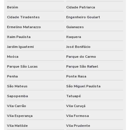
Formação executiva em SST
Belém
Cidade Patriarca
Gerenciamento de paradas de manutenção
Cidade Tiradentes
Engenheiro Goulart
Ermelino Matarazzo
Guianazes
Gestão de produtos químicos
Itaim Paulista
Itaquera
Gestão em saúde e segurança ocupacional
Jardim Iguatemi
José Bonifácio
Gestão de segurança do trabalho
Moóca
Parque do Carmo
Higiene ocupacional e medicina do trabalho
Parque São Lucas
Parque São Rafael
Higiene ocupacional no ambiente de trabalho
Penha
Ponte Rasa
Laudo pgr
São Mateus
São Miguel Paulista
LC-Learning Treinamentos
Sapopemba
Tatuapé
Licença para meio ambiente industrial
Vila Carrão
Vila Curuçá
Nebosh igc
Vila Esperança
Vila Formosa
Pcmso nr 7
Vila Matilde
Vila Prudente