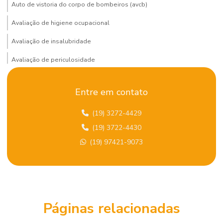
Auto de vistoria do corpo de bombeiros (avcb)
Avaliação de higiene ocupacional
Avaliação de insalubridade
Avaliação de periculosidade
Bombeiro civil terceirizado
Entre em contato
Certificação de gestão ambiental
(19) 3272-4429
Certificação global em SST
(19) 3722-4430
Certificação iema
(19) 97421-9073
Certificação iema fcem
Certificação iirsm
Certificação internacional NEBOSH
Páginas relacionadas
Certificação internacional em segurança do trabalho