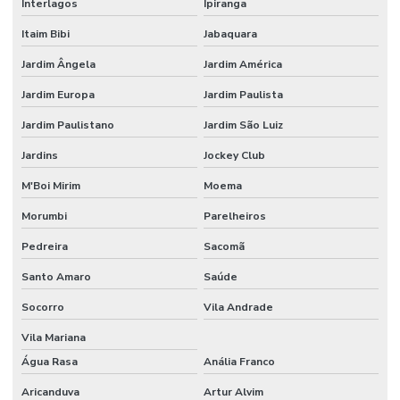
Interlagos
Ipiranga
Empresa de engenharia de segurança do trabalho
Itaim Bibi
Jabaquara
Empresa de higiene ocupacional
Jardim Ângela
Jardim América
Empresa pgr
Jardim Europa
Jardim Paulista
Empresa de segurança do trabalho
Jardim Paulistano
Jardim São Luiz
Empresa de segurança do trabalho sp
Jardins
Jockey Club
M'Boi Mirim
Moema
Empresa de tecnico de segurança do trabalho
Morumbi
Parelheiros
Empresa terceirizada de bombeiro civil
Pedreira
Sacomã
Empresas de bombeiro civil
Santo Amaro
Saúde
Empresas de consultoria em segurança do trabalho sp
Socorro
Vila Andrade
Engenharia de segurança do trabalho consultoria
Vila Mariana
Fiscalização de paradas de manutenção
Água Rasa
Anália Franco
Formação em coaching de segurança do trabalho
Aricanduva
Artur Alvim