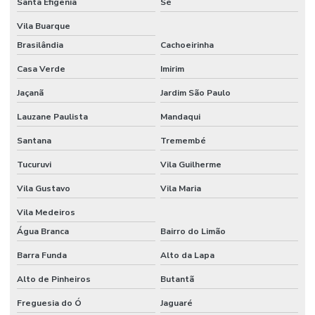
Santa Efigênia
Sé
Consultoria e social
Vila Buarque
Brasilândia
Cachoeirinha
Consultoria de tecnico de segurança do trabalho
Casa Verde
Imirim
Controle de ruido ambiental
Jaçanã
Jardim São Paulo
Controle de ruidos
Lauzane Paulista
Mandaqui
Curso de avaliação de ruído
Santana
Tremembé
Curso HSE internacional
Tucuruvi
Vila Guilherme
Curso internacional para técnicos de segurança
Vila Gustavo
Vila Maria
Curso IOSH Coaching for Safety
Vila Medeiros
Água Branca
Bairro do Limão
Curso IOSH Managing Safely
Barra Funda
Alto da Lapa
Curso para líderes de segurança do trabalho
Alto de Pinheiros
Butantã
Curso de ltcat
Freguesia do Ó
Jaguaré
Curso NEBOSH para engenheiros de segurança