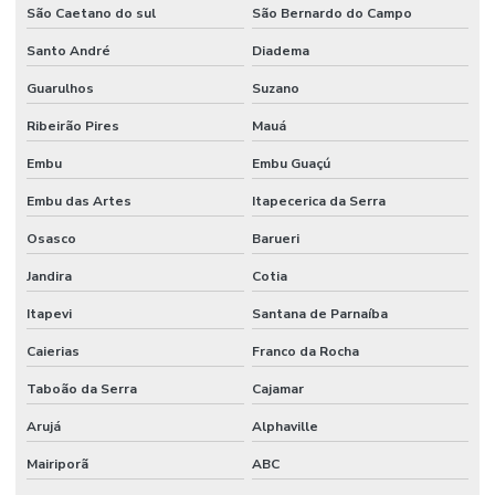
São Caetano do sul
São Bernardo do Campo
Pcmso preço
Santo André
Diadema
Pcmso segurança do trabalho
Guarulhos
Suzano
Perfil profissiográfico previdenciário ppp
Ribeirão Pires
Mauá
Pericia ambiental trabalhista
Embu
Embu Guaçú
Pericia engenharia
Embu das Artes
Itapecerica da Serra
Perícia médica trabalhista
Osasco
Barueri
Planejamento e implantação do pcmso
Jandira
Cotia
Ppra empresa prestadora de serviços
Itapevi
Santana de Parnaíba
Ppra nr 9
Caierias
Franco da Rocha
Ppra pcmso preço
Taboão da Serra
Cajamar
Arujá
Alphaville
Prestação de serviço de bombeiro civil
Mairiporã
ABC
Programa de condições e meio ambiente de trabalho