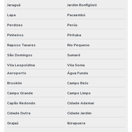
Jaraguá
Jardim Bonfiglioli
Curso NEBOSH IGC
Lapa
Pacaembú
Curso NEBOSH IGC Brasil
Perdizes
Perús
Cursos internacionais de segurança do trabalho
Pinheiros
Pirituba
Cursos internacionais de SST
Raposo Tavares
Rio Pequeno
Elaboração do ppp
São Domingos
Sumaré
Elaboração de ltcat
Vila Leopoldina
Vila Sonia
Aeroporto
Água Funda
Elaboração de mapa de risco
Brooklin
Campo Belo
Elaboração de pcmso
Campo Grande
Campo Limpo
Elaboração de ppra
Capão Redondo
Cidade Ademar
Empresa de consultoria em saúde e segurança do trabalho
Cidade Dutra
Cidade Jardim
Empresa de consultoria em segurança do trabalho
Grajaú
Ibirapuera
Empresa de consultoria tecnico de segurança do trabalho