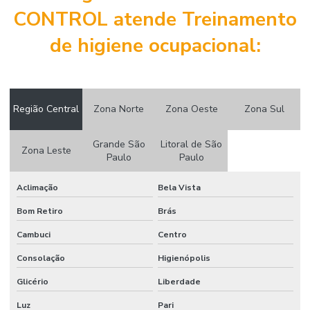
CONTROL atende Treinamento
Coaching para líderes de segurança
de higiene ocupacional:
Coaching em segurança do trabalho IOSH
Consultoria para cipa
Consultoria de engenharia de segurança do trabalho
Região Central
Zona Norte
Zona Oeste
Zona Sul
Consultoria esocial
Grande São
Litoral de São
Consultoria pcmat
Zona Leste
Paulo
Paulo
Consultoria pcmso
Aclimação
Bela Vista
Consultoria ppp
Bom Retiro
Brás
Consultoria ppra
Cambuci
Centro
Consultoria em saúde e segurança do trabalho
Consolação
Higienópolis
Consultoria em segurança do trabalho
Glicério
Liberdade
Consultoria em segurança do trabalho e meio ambiente
Luz
Pari