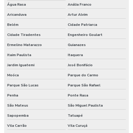
Engenharia de segurança do trabalho consultoria
Água Rasa
Anália Franco
Fiscalização de paradas de manutenção
Aricanduva
Artur Alvim
Formação em coaching de segurança do trabalho
Belém
Cidade Patriarca
Cidade Tiradentes
Engenheiro Goulart
Formação executiva em SST
Ermelino Matarazzo
Guianazes
Gerenciamento de paradas de manutenção
Itaim Paulista
Itaquera
Gestão de produtos químicos
Jardim Iguatemi
José Bonifácio
Gestão em saúde e segurança ocupacional
Moóca
Parque do Carmo
Gestão de segurança do trabalho
Parque São Lucas
Parque São Rafael
Higiene ocupacional e medicina do trabalho
Penha
Ponte Rasa
Higiene ocupacional no ambiente de trabalho
São Mateus
São Miguel Paulista
Laudo pgr
Sapopemba
Tatuapé
LC-Learning Treinamentos
Vila Carrão
Vila Curuçá