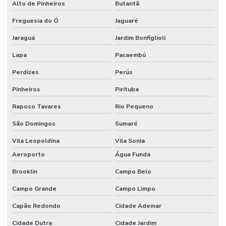
Alto de Pinheiros
Butantã
Curso para líderes de segurança do trabalho
Freguesia do Ó
Jaguaré
Curso de ltcat
Jaraguá
Jardim Bonfiglioli
Curso NEBOSH para engenheiros de segurança
Lapa
Pacaembú
Curso NEBOSH IGC
Perdizes
Perús
Curso NEBOSH IGC Brasil
Pinheiros
Pirituba
Cursos internacionais de segurança do trabalho
Raposo Tavares
Rio Pequeno
Cursos internacionais de SST
São Domingos
Sumaré
Elaboração do ppp
Vila Leopoldina
Vila Sonia
Aeroporto
Água Funda
Elaboração de ltcat
Brooklin
Campo Belo
Elaboração de mapa de risco
Campo Grande
Campo Limpo
Elaboração de pcmso
Capão Redondo
Cidade Ademar
Elaboração de ppra
Cidade Dutra
Cidade Jardim