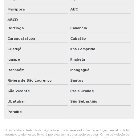
Mairiporã
ABC
Prestação de serviço de bombeiro civil
ABCD
Programa de condições e meio ambiente de trabalho
Bertioga
Cananéia
Programa de controle médico e saúde ocupacional nr 7
Caraguatatuba
Cubatão
Programa de prevenção de riscos ambientais nr 9
Guarujá
Ilha Comprida
Projeto de engenharia de segurança do trabalho
Iguape
Ilhabela
Projeto de trabalho em altura
Itanhaém
Mongaguá
Psm certificação
Riviera de São Lourenço
Santos
Segurança do trabalho consultoria
São Vicente
Praia Grande
Ubatuba
São Sebastião
Segurança do trabalho empresa
Peruíbe
Segurança do trabalho e higiene ocupacional
Segurança do trabalho e saúde ocupacional
O conteúdo do texto desta página é de direito reservado. Sua reprodução, parcial ou total,
mesmo citando nossos links, é proibida sem a autorização do autor. Crime de violação de
Segurança e higiene do trabalho