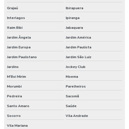
Empresa de consultoria em saúde e segurança do trabalho
Grajaú
Ibirapuera
Empresa de consultoria em segurança do trabalho
Interlagos
Ipiranga
Empresa de consultoria tecnico de segurança do trabalho
Itaim Bibi
Jabaquara
Empresa de engenharia de segurança do trabalho
Jardim Ângela
Jardim América
Empresa de higiene ocupacional
Jardim Europa
Jardim Paulista
Empresa pgr
Jardim Paulistano
Jardim São Luiz
Jardins
Jockey Club
Empresa de segurança do trabalho
M'Boi Mirim
Moema
Empresa de segurança do trabalho sp
Morumbi
Parelheiros
Empresa de tecnico de segurança do trabalho
Pedreira
Sacomã
Empresa terceirizada de bombeiro civil
Santo Amaro
Saúde
Empresas de bombeiro civil
Socorro
Vila Andrade
Empresas de consultoria em segurança do trabalho sp
Vila Mariana