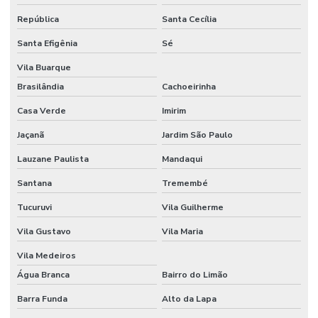
Consultoria em segurança do trabalho SP
República
Santa Cecília
Consultoria em segurança e medicina do trabalho
Santa Efigênia
Sé
Consultoria em segurança e saúde ocupacional
Vila Buarque
Brasilândia
Cachoeirinha
Consultoria e social
Casa Verde
Imirim
Consultoria de tecnico de segurança do trabalho
Jaçanã
Jardim São Paulo
Controle de ruido ambiental
Lauzane Paulista
Mandaqui
Controle de ruidos
Santana
Tremembé
Curso de avaliação de ruído
Tucuruvi
Vila Guilherme
Curso HSE internacional
Vila Gustavo
Vila Maria
Curso internacional para técnicos de segurança
Vila Medeiros
Água Branca
Bairro do Limão
Curso IOSH Coaching for Safety
Barra Funda
Alto da Lapa
Curso IOSH Managing Safely