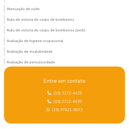
Atenuação de ruido
Auto de vistoria do corpo de bombeiros
Auto de vistoria do corpo de bombeiros (avcb)
Avaliação de higiene ocupacional
Avaliação de insalubridade
Avaliação de periculosidade
Bombeiro civil terceirizado
Entre em contato
Certificação de gestão ambiental
(19) 3272-4429
Certificação global em SST
(19) 3722-4430
Certificação iema
(19) 97421-9073
Certificação iema fcem
Certificação iirsm