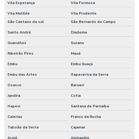
Licença para meio ambiente industrial
Vila Esperança
Vila Formosa
Nebosh igc
Vila Matilde
Vila Prudente
São Caetano do sul
São Bernardo do Campo
Pcmso nr 7
Santo André
Diadema
Pcmso preço
Guarulhos
Suzano
Pcmso segurança do trabalho
Ribeirão Pires
Mauá
Perfil profissiográfico previdenciário ppp
Embu
Embu Guaçú
Pericia ambiental trabalhista
Embu das Artes
Itapecerica da Serra
Pericia engenharia
Osasco
Barueri
Perícia médica trabalhista
Jandira
Cotia
Planejamento e implantação do pcmso
Itapevi
Santana de Parnaíba
Ppra empresa prestadora de serviços
Caierias
Franco da Rocha
Ppra nr 9
Taboão da Serra
Cajamar
Arujá
Alphaville
Ppra pcmso preço