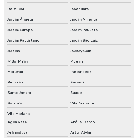
Itaim Bibi
Jabaquara
Empresa de consultoria tecnico de segurança do trabalho
Jardim Ângela
Jardim América
Empresa de engenharia de segurança do trabalho
Jardim Europa
Jardim Paulista
Empresa de higiene ocupacional
Jardim Paulistano
Jardim São Luiz
Empresa pgr
Jardins
Jockey Club
Empresa de segurança do trabalho
M'Boi Mirim
Moema
Empresa de segurança do trabalho sp
Morumbi
Parelheiros
Empresa de tecnico de segurança do trabalho
Pedreira
Sacomã
Empresa terceirizada de bombeiro civil
Santo Amaro
Saúde
Empresas de bombeiro civil
Socorro
Vila Andrade
Vila Mariana
Empresas de consultoria em segurança do trabalho sp
Água Rasa
Anália Franco
Engenharia de segurança do trabalho consultoria
Aricanduva
Artur Alvim
Fiscalização de paradas de manutenção