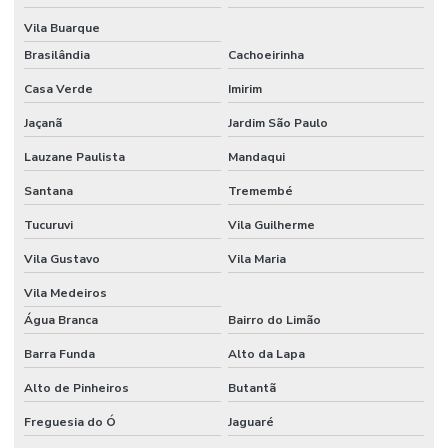
Consultoria em segurança e medicina do trabalho
Vila Buarque
Consultoria em segurança e saúde ocupacional
Brasilândia
Cachoeirinha
Consultoria e social
Casa Verde
Imirim
Consultoria de tecnico de segurança do trabalho
Jaçanã
Jardim São Paulo
Controle de ruido ambiental
Lauzane Paulista
Mandaqui
Santana
Tremembé
Controle de ruidos
Tucuruvi
Vila Guilherme
Curso de avaliação de ruído
Vila Gustavo
Vila Maria
Curso HSE internacional
Vila Medeiros
Curso internacional para técnicos de segurança
Água Branca
Bairro do Limão
Curso IOSH Coaching for Safety
Barra Funda
Alto da Lapa
Curso IOSH Managing Safely
Alto de Pinheiros
Butantã
Curso para líderes de segurança do trabalho
Freguesia do Ó
Jaguaré