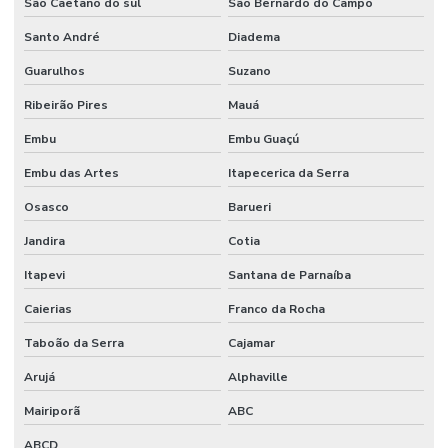
São Caetano do sul
São Bernardo do Campo
Pcmso nr 7
Santo André
Diadema
Pcmso preço
Guarulhos
Suzano
Pcmso segurança do trabalho
Ribeirão Pires
Mauá
Embu
Embu Guaçú
Perfil profissiográfico previdenciário ppp
Embu das Artes
Itapecerica da Serra
Pericia ambiental trabalhista
Osasco
Barueri
Pericia engenharia
Jandira
Cotia
Perícia médica trabalhista
Itapevi
Santana de Parnaíba
Planejamento e implantação do pcmso
Caierias
Franco da Rocha
Ppra empresa prestadora de serviços
Taboão da Serra
Cajamar
Ppra nr 9
Arujá
Alphaville
Ppra pcmso preço
Mairiporã
ABC
Prestação de serviço de bombeiro civil
ABCD