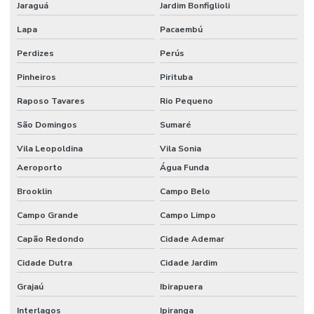
Curso de ltcat
Jaraguá
Jardim Bonfiglioli
Curso NEBOSH para engenheiros de segurança
Lapa
Pacaembú
Perdizes
Perús
Curso NEBOSH IGC
Pinheiros
Pirituba
Curso NEBOSH IGC Brasil
Raposo Tavares
Rio Pequeno
Cursos internacionais de segurança do trabalho
São Domingos
Sumaré
Cursos internacionais de SST
Vila Leopoldina
Vila Sonia
Elaboração do ppp
Aeroporto
Água Funda
Elaboração de ltcat
Brooklin
Campo Belo
Elaboração de mapa de risco
Campo Grande
Campo Limpo
Elaboração de pcmso
Capão Redondo
Cidade Ademar
Elaboração de ppra
Cidade Dutra
Cidade Jardim
Grajaú
Ibirapuera
Empresa de consultoria em saúde e segurança do trabalho
Interlagos
Ipiranga
Empresa de consultoria em segurança do trabalho