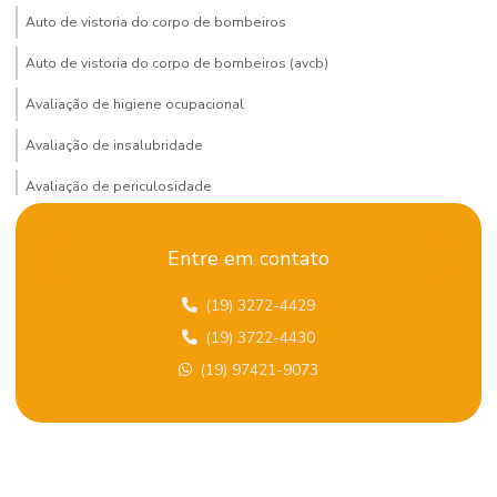
Auto de vistoria do corpo de bombeiros
Auto de vistoria do corpo de bombeiros (avcb)
Avaliação de higiene ocupacional
Avaliação de insalubridade
Avaliação de periculosidade
Bombeiro civil terceirizado
Entre em contato
Certificação de gestão ambiental
(19) 3272-4429
Certificação global em SST
(19) 3722-4430
Certificação iema
(19) 97421-9073
Certificação iema fcem
Certificação iirsm
Certificação internacional NEBOSH