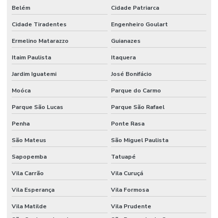
Belém
Cidade Patriarca
Formação em coaching de segurança do trabalho
Cidade Tiradentes
Engenheiro Goulart
Formação executiva em SST
Ermelino Matarazzo
Guianazes
Gerenciamento de paradas de manutenção
Itaim Paulista
Itaquera
Gestão de produtos químicos
Jardim Iguatemi
José Bonifácio
Gestão em saúde e segurança ocupacional
Moóca
Parque do Carmo
Gestão de segurança do trabalho
Parque São Lucas
Parque São Rafael
Penha
Ponte Rasa
Higiene ocupacional e medicina do trabalho
São Mateus
São Miguel Paulista
Higiene ocupacional no ambiente de trabalho
Sapopemba
Tatuapé
Laudo pgr
Vila Carrão
Vila Curuçá
LC-Learning Treinamentos
Vila Esperança
Vila Formosa
Licença para meio ambiente industrial
Vila Matilde
Vila Prudente
Nebosh igc