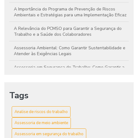
A Importância do Programa de Prevenção de Riscos
Ambientais e Estratégias para uma Implementação Eficaz
A Relevância do PCMSO para Garantir a Segurança do
Trabalho e a Saúde dos Colaboradores
Assessoria Ambiental: Como Garantir Sustentabilidade e
Atender às Exigências Legais
Assessoria em Segurança do Trabalho: Como Garantir a
Proteção Eficaz na Sua Empresa
Auto de Vistoria do Corpo de Bombeiros: Entenda Sua
Tags
Relevância para a Segurança do Seu Imóvel
Auto de Vistoria do Corpo de Bombeiros: Guia Completo
para Garantir a Segurança do Seu Imóvel
Analise de riscos do trabalho
Assessoria de meio ambiente
Auto de Vistoria do Corpo de Bombeiros: Guia Essencial
para Segurança e Conformidade
Assessoria em segurança do trabalho