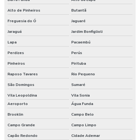
Curso IOSH Coaching for Safety
Alto de Pinheiros
Butantã
Curso IOSH Managing Safely
Freguesia do Ó
Jaguaré
Curso para líderes de segurança do trabalho
Jaraguá
Jardim Bonfiglioli
Curso de ltcat
Lapa
Pacaembú
Curso NEBOSH para engenheiros de segurança
Perdizes
Perús
Curso NEBOSH IGC
Pinheiros
Pirituba
Curso NEBOSH IGC Brasil
Raposo Tavares
Rio Pequeno
Cursos internacionais de segurança do trabalho
São Domingos
Sumaré
Cursos internacionais de SST
Vila Leopoldina
Vila Sonia
Aeroporto
Água Funda
Elaboração do ppp
Brooklin
Campo Belo
Elaboração de ltcat
Campo Grande
Campo Limpo
Elaboração de mapa de risco
Capão Redondo
Cidade Ademar