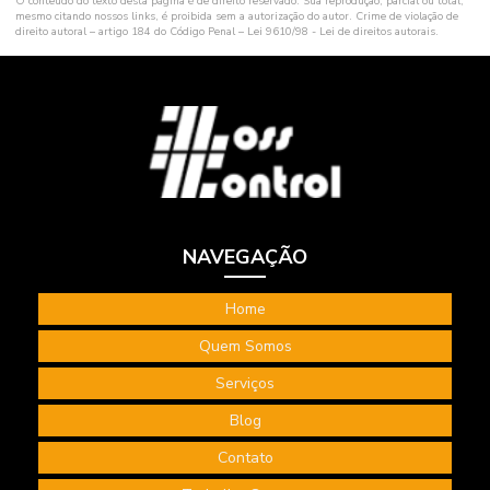
O conteúdo do texto desta página é de direito reservado. Sua reprodução, parcial ou total,
mesmo citando nossos links, é proibida sem a autorização do autor. Crime de violação de
Segurança do trabalho e saúde ocupacional
direito autoral – artigo 184 do Código Penal –
Lei 9610/98 - Lei de direitos autorais
.
Segurança e higiene do trabalho
Segurança ocupacional e meio ambiente
Segurança e saude do trabalho consultoria
Serviços de consultoria em segurança do trabalho
Serviços engenharia de segurança do trabalho
NAVEGAÇÃO
Serviços de segurança do trabalho
Tecnico segurança do trabalho consultoria
Home
Quem Somos
Terceirização de bombeiro civil
Serviços
Terceirização de serviços bombeiro civil
Blog
Terceirização de serviços de segurança do trabalho
Contato
Treinamento de higiene ocupacional