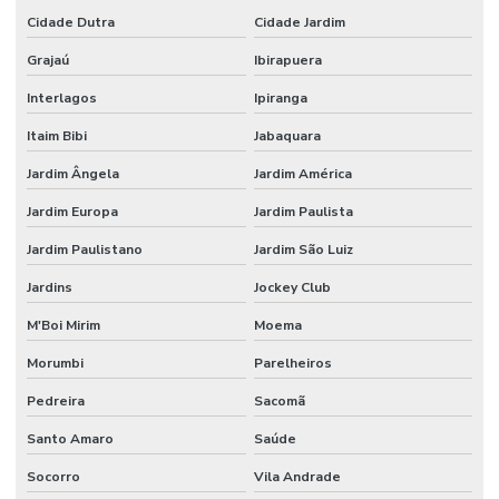
Elaboração de pcmso
Cidade Dutra
Cidade Jardim
Elaboração de ppra
Grajaú
Ibirapuera
Empresa de consultoria em saúde e segurança do trabalho
Interlagos
Ipiranga
Empresa de consultoria em segurança do trabalho
Itaim Bibi
Jabaquara
Empresa de consultoria tecnico de segurança do trabalho
Jardim Ângela
Jardim América
Empresa de engenharia de segurança do trabalho
Jardim Europa
Jardim Paulista
Empresa de higiene ocupacional
Jardim Paulistano
Jardim São Luiz
Jardins
Jockey Club
Empresa pgr
M'Boi Mirim
Moema
Empresa de segurança do trabalho
Morumbi
Parelheiros
Empresa de segurança do trabalho sp
Pedreira
Sacomã
Empresa de tecnico de segurança do trabalho
Santo Amaro
Saúde
Empresa terceirizada de bombeiro civil
Socorro
Vila Andrade
Empresas de bombeiro civil