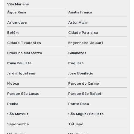
Vila Mariana
Empresas de consultoria em segurança do trabalho sp
Água Rasa
Anália Franco
Engenharia de segurança do trabalho consultoria
Aricanduva
Artur Alvim
Fiscalização de paradas de manutenção
Belém
Cidade Patriarca
Cidade Tiradentes
Engenheiro Goulart
Formação em coaching de segurança do trabalho
Ermelino Matarazzo
Guianazes
Formação executiva em SST
Itaim Paulista
Itaquera
Gerenciamento de paradas de manutenção
Jardim Iguatemi
José Bonifácio
Gestão de produtos químicos
Moóca
Parque do Carmo
Gestão em saúde e segurança ocupacional
Parque São Lucas
Parque São Rafael
Gestão de segurança do trabalho
Penha
Ponte Rasa
Higiene ocupacional e medicina do trabalho
São Mateus
São Miguel Paulista
Higiene ocupacional no ambiente de trabalho
Sapopemba
Tatuapé
Laudo pgr