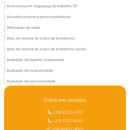
Assessoria em segurança do trabalho SP
Assistência técnica perícia trabalhista
Atenuação de ruido
Auto de vistoria do corpo de bombeiros
Auto de vistoria do corpo de bombeiros (avcb)
Avaliação de higiene ocupacional
Avaliação de insalubridade
Avaliação de periculosidade
Bombeiro civil terceirizado
Entre em contato
Certificação de gestão ambiental
(19) 3272-4429
Certificação global em SST
(19) 3722-4430
Certificação iema
(19) 97421-9073