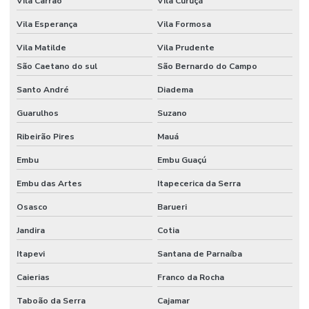
Vila Carrão
Vila Curuçá
LC-Learning Treinamentos
Vila Esperança
Vila Formosa
Licença para meio ambiente industrial
Vila Matilde
Vila Prudente
São Caetano do sul
São Bernardo do Campo
Nebosh igc
Santo André
Diadema
Pcmso nr 7
Guarulhos
Suzano
Pcmso preço
Ribeirão Pires
Mauá
Pcmso segurança do trabalho
Embu
Embu Guaçú
Perfil profissiográfico previdenciário ppp
Embu das Artes
Itapecerica da Serra
Pericia ambiental trabalhista
Osasco
Barueri
Pericia engenharia
Jandira
Cotia
Perícia médica trabalhista
Itapevi
Santana de Parnaíba
Planejamento e implantação do pcmso
Caierias
Franco da Rocha
Taboão da Serra
Cajamar
Ppra empresa prestadora de serviços