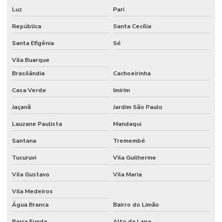
Consultoria em segurança do trabalho
Luz
Pari
Consultoria em segurança do trabalho e meio ambiente
República
Santa Cecília
Consultoria em segurança do trabalho SP
Santa Efigênia
Sé
Consultoria em segurança e medicina do trabalho
Vila Buarque
Brasilândia
Cachoeirinha
Consultoria em segurança e saúde ocupacional
Casa Verde
Imirim
Consultoria e social
Jaçanã
Jardim São Paulo
Consultoria de tecnico de segurança do trabalho
Lauzane Paulista
Mandaqui
Controle de ruido ambiental
Santana
Tremembé
Controle de ruidos
Tucuruvi
Vila Guilherme
Curso de avaliação de ruído
Vila Gustavo
Vila Maria
Curso HSE internacional
Vila Medeiros
Água Branca
Bairro do Limão
Curso internacional para técnicos de segurança
Barra Funda
Alto da Lapa