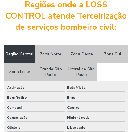
Regiões onde a LOSS
Certificação samtrac internacional mineração
CONTROL atende Terceirização
Certificado nebosh
de serviços bombeiro civil:
Coaching para líderes de segurança
Coaching em segurança do trabalho IOSH
Consultoria para cipa
Região Central
Zona Norte
Zona Oeste
Zona Sul
Consultoria de engenharia de segurança do trabalho
Grande São
Litoral de São
Consultoria esocial
Zona Leste
Paulo
Paulo
Consultoria pcmat
Aclimação
Bela Vista
Consultoria pcmso
Bom Retiro
Brás
Consultoria ppp
Cambuci
Centro
Consultoria ppra
Consolação
Higienópolis
Consultoria em saúde e segurança do trabalho
Glicério
Liberdade