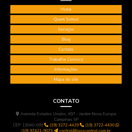
Home
Quem Somos
Serviços
Blog
Contato
Trabalhe Conosco
Informações
Mapa do site
CONTATO
Avenida Estados Unidos, 697 - Jardim Nova Europa
Campinas SP
CEP: 13040-099
(19) 3272-4429
(19) 3722-4430
(19) 97421-9073
control@losscontrol.com.br