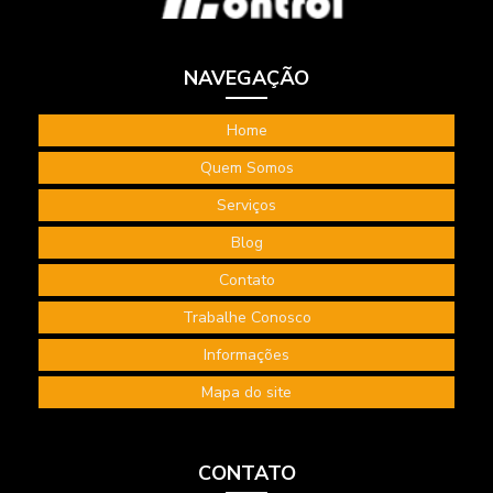
Tecnico segurança do trabalho consultoria
Terceirização de bombeiro civil
NAVEGAÇÃO
Terceirização de serviços bombeiro civil
Terceirização de serviços de segurança do trabalho
Home
Treinamento de higiene ocupacional
Quem Somos
Serviços
Treinamento internacional NEBOSH
Blog
Treinamento NEBOSH IGC
Contato
Trabalhe Conosco
Informações
Mapa do site
CONTATO