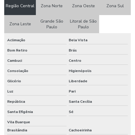
Região Central
Zona Norte
Zona Oeste
Zona Sul
Consultoria pcmso
Consultoria ppp
Grande São
Litoral de São
Zona Leste
Paulo
Paulo
Consultoria ppra
Aclimação
Bela Vista
Consultoria em saúde e segurança do trabalho
Bom Retiro
Brás
Consultoria em segurança do trabalho
Cambuci
Centro
Consultoria em segurança do trabalho e meio ambiente
Consolação
Higienópolis
Consultoria em segurança do trabalho SP
Glicério
Liberdade
Consultoria em segurança e medicina do trabalho
Luz
Pari
Consultoria em segurança e saúde ocupacional
República
Santa Cecília
Consultoria e social
Santa Efigênia
Sé
Consultoria de tecnico de segurança do trabalho
Vila Buarque
Brasilândia
Cachoeirinha
Controle de ruido ambiental