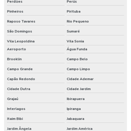
Perdizes
Perús
Cursos internacionais de SST
Pinheiros
Pirituba
Elaboração do ppp
Raposo Tavares
Rio Pequeno
Elaboração de ltcat
São Domingos
Sumaré
Elaboração de mapa de risco
Vila Leopoldina
Vila Sonia
Aeroporto
Água Funda
Elaboração de pcmso
Brooklin
Campo Belo
Elaboração de ppra
Campo Grande
Campo Limpo
Empresa de consultoria em saúde e segurança do trabalho
Capão Redondo
Cidade Ademar
Empresa de consultoria em segurança do trabalho
Cidade Dutra
Cidade Jardim
Empresa de consultoria tecnico de segurança do trabalho
Grajaú
Ibirapuera
Empresa de engenharia de segurança do trabalho
Interlagos
Ipiranga
Empresa de higiene ocupacional
Itaim Bibi
Jabaquara
Empresa pgr
Jardim Ângela
Jardim América