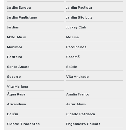
Empresa de segurança do trabalho
Jardim Europa
Jardim Paulista
Empresa de segurança do trabalho sp
Jardim Paulistano
Jardim São Luiz
Empresa de tecnico de segurança do trabalho
Jardins
Jockey Club
M'Boi Mirim
Moema
Empresa terceirizada de bombeiro civil
Morumbi
Parelheiros
Empresas de bombeiro civil
Pedreira
Sacomã
Empresas de consultoria em segurança do trabalho sp
Santo Amaro
Saúde
Engenharia de segurança do trabalho consultoria
Socorro
Vila Andrade
Fiscalização de paradas de manutenção
Vila Mariana
Formação em coaching de segurança do trabalho
Água Rasa
Anália Franco
Formação executiva em SST
Aricanduva
Artur Alvim
Gerenciamento de paradas de manutenção
Belém
Cidade Patriarca
Gestão de produtos químicos
Cidade Tiradentes
Engenheiro Goulart