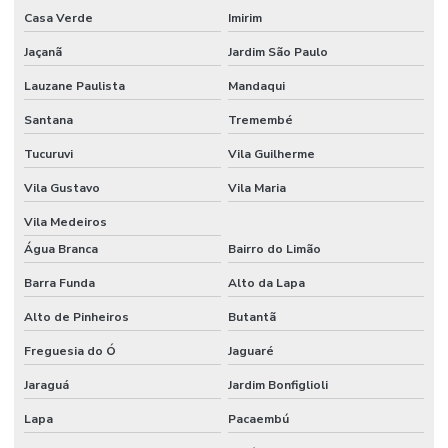
Casa Verde
Imirim
Controle de ruidos
Jaçanã
Jardim São Paulo
Curso de avaliação de ruído
Lauzane Paulista
Mandaqui
Curso HSE internacional
Santana
Tremembé
Curso internacional para técnicos de segurança
Tucuruvi
Vila Guilherme
Curso IOSH Coaching for Safety
Vila Gustavo
Vila Maria
Curso IOSH Managing Safely
Vila Medeiros
Curso para líderes de segurança do trabalho
Água Branca
Bairro do Limão
Barra Funda
Alto da Lapa
Curso de ltcat
Alto de Pinheiros
Butantã
Curso NEBOSH para engenheiros de segurança
Freguesia do Ó
Jaguaré
Curso NEBOSH IGC
Jaraguá
Jardim Bonfiglioli
Curso NEBOSH IGC Brasil
Lapa
Pacaembú
Cursos internacionais de segurança do trabalho