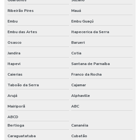
Pericia ambiental trabalhista
Ribeirão Pires
Mauá
Pericia engenharia
Embu
Embu Guaçú
Perícia médica trabalhista
Embu das Artes
Itapecerica da Serra
Planejamento e implantação do pcmso
Osasco
Barueri
Ppra empresa prestadora de serviços
Jandira
Cotia
Ppra nr 9
Itapevi
Santana de Parnaíba
Ppra pcmso preço
Caierias
Franco da Rocha
Prestação de serviço de bombeiro civil
Taboão da Serra
Cajamar
Arujá
Alphaville
Programa de condições e meio ambiente de trabalho
Mairiporã
ABC
Programa de controle médico e saúde ocupacional nr 7
ABCD
Programa de prevenção de riscos ambientais nr 9
Bertioga
Cananéia
Projeto de engenharia de segurança do trabalho
Caraguatatuba
Cubatão