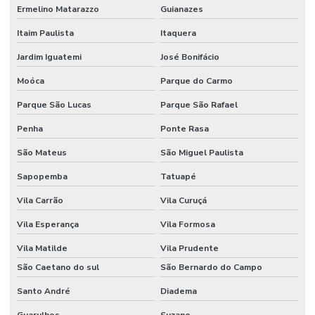
Ermelino Matarazzo
Guianazes
Gestão em saúde e segurança ocupacional
Itaim Paulista
Itaquera
Gestão de segurança do trabalho
Jardim Iguatemi
José Bonifácio
Higiene ocupacional e medicina do trabalho
Moóca
Parque do Carmo
Higiene ocupacional no ambiente de trabalho
Parque São Lucas
Parque São Rafael
Laudo pgr
Penha
Ponte Rasa
LC-Learning Treinamentos
São Mateus
São Miguel Paulista
Licença para meio ambiente industrial
Sapopemba
Tatuapé
Nebosh igc
Vila Carrão
Vila Curuçá
Pcmso nr 7
Vila Esperança
Vila Formosa
Pcmso preço
Vila Matilde
Vila Prudente
São Caetano do sul
São Bernardo do Campo
Pcmso segurança do trabalho
Santo André
Diadema
Perfil profissiográfico previdenciário ppp
Guarulhos
Suzano